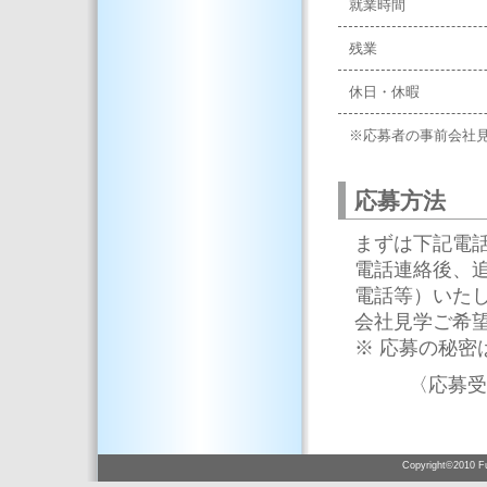
就業時間
残業
休日・休暇
※応募者の事前会社
応募方法
まずは下記電
電話連絡後、追
電話等）いた
会社見学ご希
※ 応募の秘密
〈応募受付
Copyright©2010 Fuj